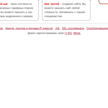
ой шаг
- заказ хостинга из
Шаг третий
- создание сайта. Вы
агаемых тарифных планов.
можете заказать сайт любой
 вы можете заказать у нас
сложности, связавшись с нашим
овку выделенного сервера.
специалистом.
ов
·
Аренда, покупка и продажа IP-адресов
·
Job
·
SSL-сертификаты
·
Освобождающие
Домен зарегистрирован через
i7.RU
.
Whois