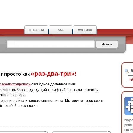
IT-работа
SSL
Аукцион
W
«раз-два-три»!
т просто как
зарегистрировать
свободное доменное имя.
остинг, выбрав подходящий тарифный план или заказать
енного сервера.
оздание сайта у нашего специалиста. Мы можем предложить
йта любой сложности.
пода
регис
шанс