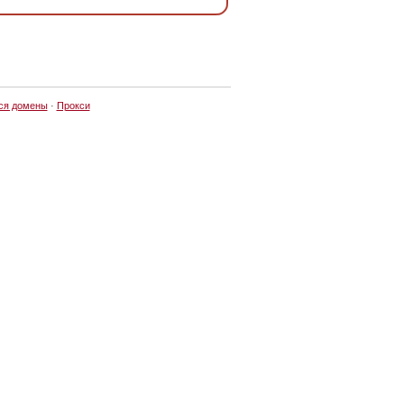
ся домены
·
Прокси